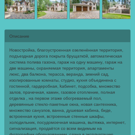
Описание
Новостройка, благоустроенная озеленённая территория,
подъездная дорога покрыта брущаткoй, автоматическая
система полива газона, гараж на одну машину, гараж на
две машины, охраняемая территория, апартаменты
люкс, два балкона, терасса, веранда, зимний сад,
изолированные комнаты, студио, кухня объединена с
гостинной, гардеробная, kабинет, подсобка, множество
залов, прачечная, камин, газовое отопление, полная
отделка , на первом этаже обогреваемый пол,
деревянные стекло-пакетные окна, новая сантехника,
множество санузлов, ванна, душевая кабина, биде,
встроенная кухня, встроенные стенные шкафы,
холодильник, посудомоечная машина, вытяжка, интернет,
сигнализация, продаётся со всем видимым на
фотографии оборудованием, сдана в эксплуатацию,