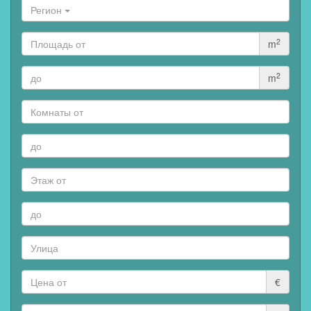
Регион
2
m
2
m
€