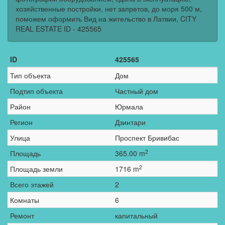
хозяйственные постройки, нет запретов, до моря 500 м,
поможем оформить Вид на жительство в Латвии, CITY
REAL ESTATE ID - 425565
ID
425565
Тип объекта
Дом
Подтип объекта
Частный дом
Район
Юрмала
Регион
Дзинтари
Улица
Проспект Бривибас
2
Площадь
365.00 m
2
Площадь земли
1716 m
Всего этажей
2
Комнаты
6
Ремонт
капитальный