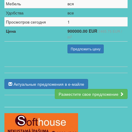
Мебель
вся
Удобства
все
Просмотров сегодня
1
Цена
900000.00 EUR
2465.75 EUR /
2
m
Предложить цену
Актуальные предложения в е-майле
Разместите свое предложение