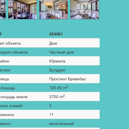
D
424061
ип объекта
Дом
одтип объекта
Частный дом
айон
Юрмала
егион
Булдури
лица
Проспект Бривибас
2
лощадь
720.00 m
2
лощадь земли
3700 m
сего этажей
3
омнаты
11
емонт
капитальный