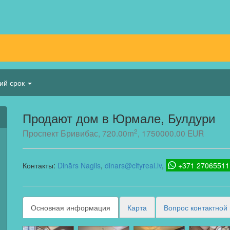
кий срок
Продают дом в Юрмале, Булдури
2
Проспект Бривибас, 720.00m
, 1750000.00 EUR
Контакты:
Dinārs Naglis
dinars@cityreal.lv
+371 27065511
Основная информация
Карта
Вопрос контактной