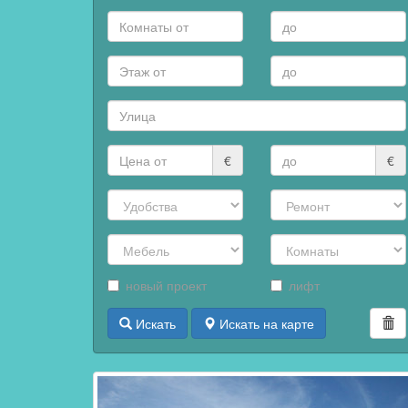
€
€
новый проект
лифт
Искать
Искать на карте