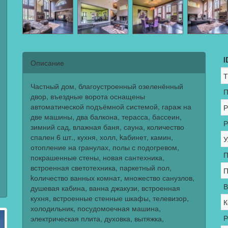
I
Описание
Т
Частный дом, благоустроенный озеленённый
П
двор, въездные ворота оснащены
автоматической подъёмной системой, гараж на
Р
две машины, два балкона, терасса, бассеин,
Р
зимний сад, влажная баня, сауна, количество
спален 6 шт., кухня, холл, kабинет, камин,
У
отопление на гранулах, полы с подогревом,
П
покрашенные стены, новая сантехника,
встроенная светотехника, паркетный пол,
П
kоличество ванных комнат, множество санузлов,
В
душевая кабина, ванна джакузи, встроенная
кухня, встроенные стенные шкафы, телевизор,
К
холодильник, посудомоечная машина,
Р
электрическая плита, духовка, вытяжка,