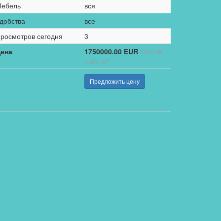
ебель
вся
добства
все
росмотров сегодня
3
ена
1750000.00 EUR
2430.56
2
EUR / m
Предложить цену