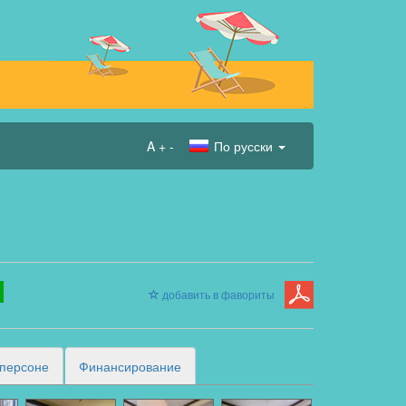
A
+
-
По русски
добавить в фавориты
 персоне
Финансирование