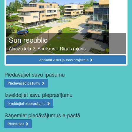
Sun republic
Ainažu iela 2, Saulkrasti, Rīgas rajons
Apskatīt visus jaunos projektus
Piedāvājiet savu īpašumu
Piedāvājiet īpašumu
Izveidojiet savu pieprasījumu
Izveidojiet pieprasījumu
Saņemiet piedāvājumus e-pastā
Pieteikties