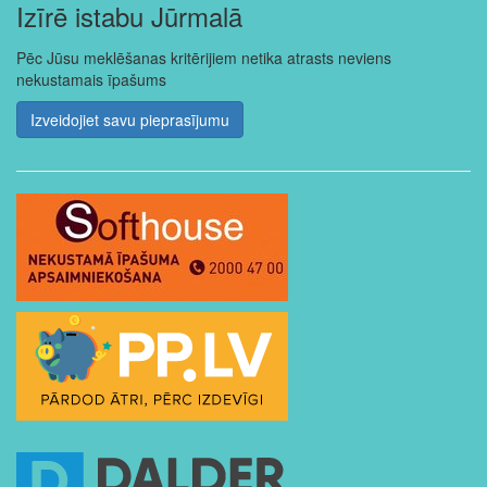
Izīrē istabu Jūrmalā
Pēc Jūsu meklēšanas kritērijiem netika atrasts neviens
nekustamais īpašums
Izveidojiet savu pieprasījumu