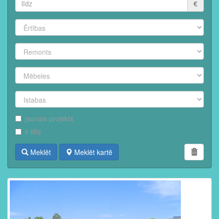
€
jaunais projekts
ir lifts
Meklēt
Meklēt kartē