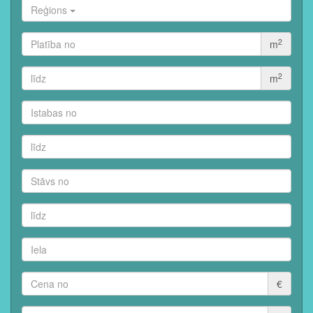
Reģions
2
m
2
m
€